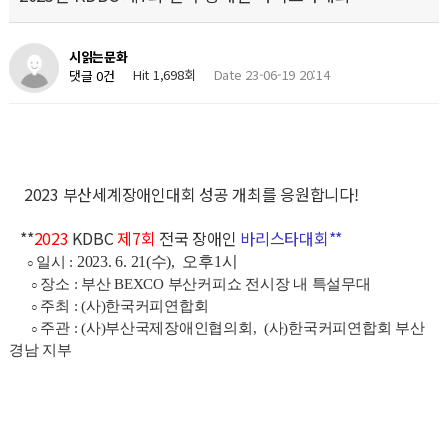
시읽는문화
Hit 1,698회
Date 23-06-19 20:14
댓글 0건
2023 부산세계장애인대회 성공 개최를 응원합니다!
**
2023
KDBC
제7회
전국 장애인
바리스타대회**
2023. 6. 21(수), 오후1시
일시 :
○
장소 : 부산 BEXCO 부산커피쇼 전시장 내 특설무대
○
주최 : (사)한국커피연합회
○
주관 : (사)부산국제장애인협의회, (사)한국커피연합회 부산
○
경남 지부