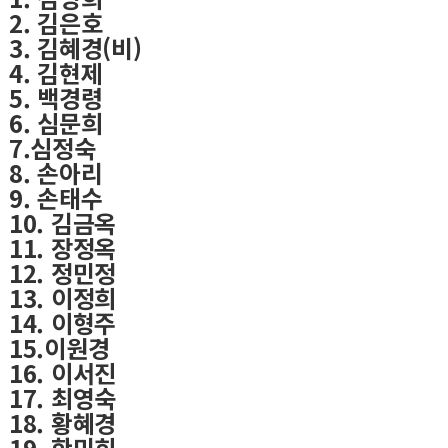
2. 김은호
3. 김혜경(비)
4. 김현제
5. 백경령
6. 심문희
7.심정숙
8. 손아리
9. 손태수
10. 김금옥
11. 장정옥
12. 정민정
13. 이정희
14. 이형주
15.이원경
16. 이서진
17. 최영숙
18. 황혜경
19. 한미희