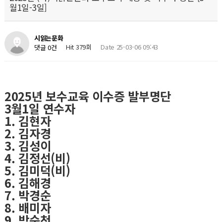
월1일-3일]
시읽는문화
Hit 379회
Date 25-03-06 09:43
댓글 0건
​2025년 보수교육 이수증 발부명단
3월1일 연수자
1. 김현자
2. 김자경
3. 김성이
4. 김정선(비)
5. 김미덕(비)
6. 김해경
7. 박경순
8. 배미자
9. 박순천