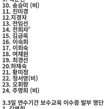
10. 송승미 (비)
11. 진미경
12.지경자
13. 전임선
14. 전희자'
15. 김금옥
16. 이숙희
17. 이희숙
18. 여채원
19. 최경선
20.하재숙
21. 황미정
22. 정서영(비)
23. 오휘향
24. 주명희 (비)
3.3일 연수기간 보수교육 이수증 발부 명단
1. 김영희