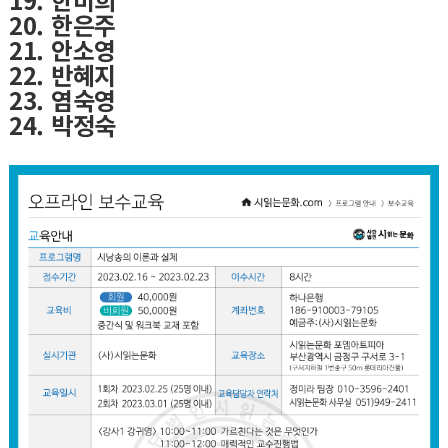
20. 한은주
21. 안소영
22. 반혜지
23. 염숙영
24. 박정숙