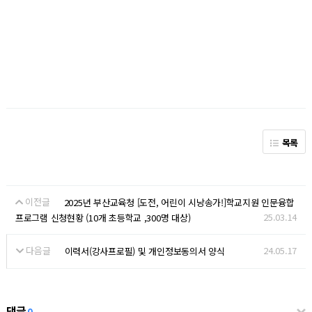
목록
이전글
2025년 부산교육청 [도전, 어린이 시낭송가!]학교지원 인문융합
25.03.14
프로그램 신청현황 (10개 초등학교 ,300명 대상)
다음글
24.05.17
이력서(강사프로필) 및 개인정보동의서 양식
댓글
0