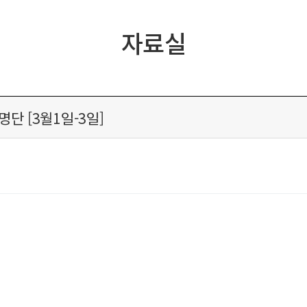
자료실
단 [3월1일-3일]