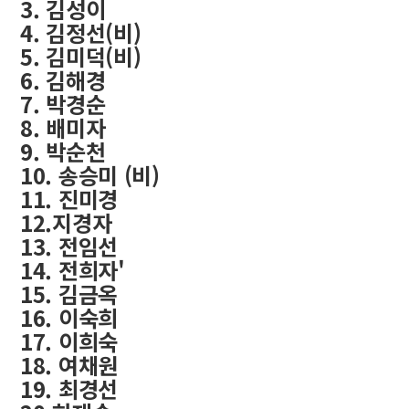
3. 김성이
4. 김정선(비)
5. 김미덕(비)
6. 김해경
7. 박경순
8. 배미자
9. 박순천
10. 송승미 (비)
11. 진미경
12.지경자
13. 전임선
14. 전희자'
15. 김금옥
16. 이숙희
17. 이희숙
18. 여채원
19. 최경선