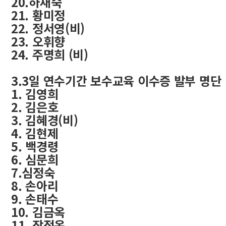
20.하재숙
21. 황미정
22. 정서영(비)
23. 오휘향
24. 주명희 (비)
3.3일 연수기간 보수교육 이수증 발부 명단
1. 김영희
2. 김은호
3. 김혜경(비)
4. 김현제
5. 백경령
6. 심문희
7.심정숙
8. 손아리
9. 손태수
10. 김금옥
11. 장정옥