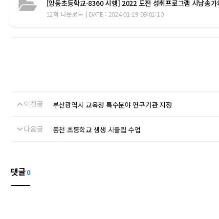
[양동초등학교-8360 시행] 2022 도전 성취프로그램 시낭송가
12회 다운로드 | DATE : 2024-01-19 09:01:10
이전글
부산광역시 교육청 특수분야 연구기관 지정
다음글
동천 초등학교 생생 시울림 수업
댓글
0