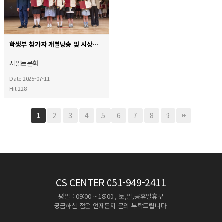
학생부 참가자 개별낭송 및 시상모습 6
시읽는문화
Date 2025-07-11
Hit 228
2
3
4
5
6
7
8
9
1
CS CENTER
051-949-2411
평일 : 09:00 ~ 18:00 , 토,일,공휴일휴무
궁금하신 점은 언제든지 문의 부탁드립니다.