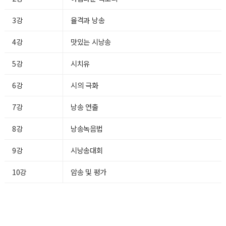
3강
율격과 낭송
4강
맛있는 시낭송
5강
시치유
6강
시의 극화
7강
낭송 연출
8강
낭송녹음법
9강
시낭송대회
10강
암송 및 평가